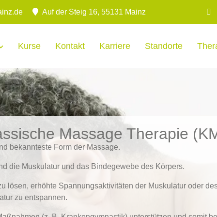
inz.de
Auf der Steig 16, 55131 Mainz
Kurse
Kontakt
Karriere
Standorte
Ther
assische Massage Therapie (K
 und bekannteste Form der Massage.
d die Muskulatur und das Bindegewebe des Körpers.
u lösen, erhöhte Spannungsaktivitäten der Muskulatur oder des
atur zu entspannen.
Maßnahmen (z. B. Krankengymnastik) unterstützen und somit be