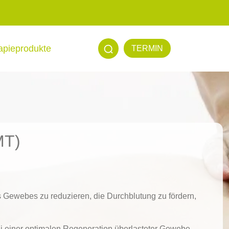
apieprodukte
TERMIN
MT)
 Gewebes zu reduzieren, die Durchblutung zu fördern,
i einer optimalen Regeneration überlasteter Gewebe